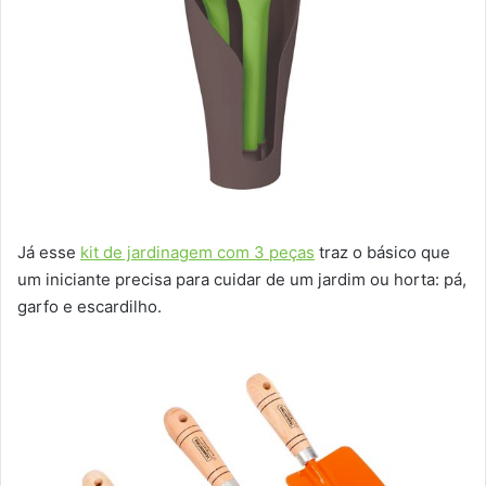
Já esse
kit de jardinagem com 3 peças
traz o básico que
um iniciante precisa para cuidar de um jardim ou horta: pá,
garfo e escardilho.