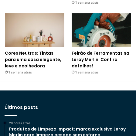
1 semana atrás
Cores Neutras: Tintas
Feirão de Ferramentas na
para uma casa elegante,
Leroy Merlin: Confira
leve e acolhedora
detalhes!
1 semana atrás
1 semana atrás
Últimos posts
20 horas atrás
Produtos de Limpeza Impact: marca exclusiva Leroy
Merlin para limpeza pesada sem esforço