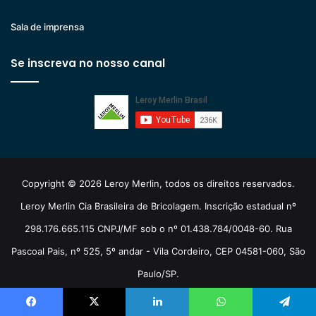
Sala de imprensa
Se inscreva no nosso canal
Copyright © 2026 Leroy Merlin, todos os direitos reservados.
Leroy Merlin Cia Brasileira de Bricolagem. Inscrição estadual nº
298.176.665.115 CNPJ/MF sob o nº 01.438.784/0048-60. Rua
Pascoal Pais, nº 525, 5º andar - Vila Cordeiro, CEP 04581-060, São
Paulo/SP.
Pinterest
YouTube
Instagram
TikTok
Facebook
X
Linkedin
WhatsApp
Telegram