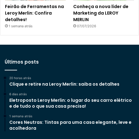
Feirão de Ferramentas na
Conheça a nova líder de
Leroy Merlin: Confira
Marketing da LEROY
detalhes!
MERLIN
1 semana atrás
07/07/2026
Últimos posts
20 horas atrás
Clique e retire na Leroy Merlin: saiba os detalhes
6 dias atrás
Eletroposto Leroy Merlin: o lugar do seu carro elétrico
e de tudo o que sua casa precisa!
1 semana atrás
Cores Neutras: Tintas para uma casa elegante, leve e
acolhedora