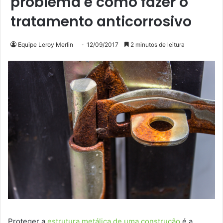
problema e como fazer o
tratamento anticorrosivo
Equipe Leroy Merlin
12/09/2017
2 minutos de leitura
Proteger a
estrutura metálica de uma construção
é a