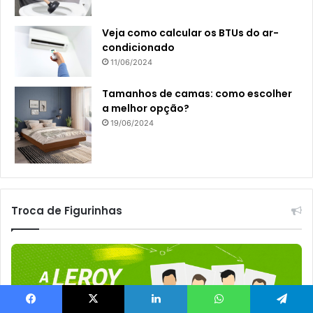
Veja como calcular os BTUs do ar-
condicionado
11/06/2024
Tamanhos de camas: como escolher
a melhor opção?
19/06/2024
Troca de Figurinhas
Facebook
X
Linkedin
WhatsApp
Telegram