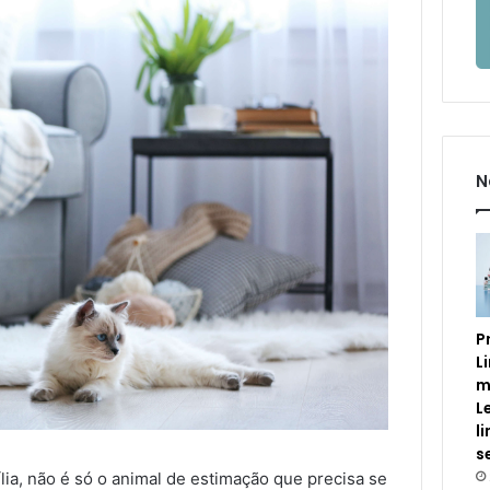
N
P
L
m
L
l
s
ia, não é só o animal de estimação que precisa se