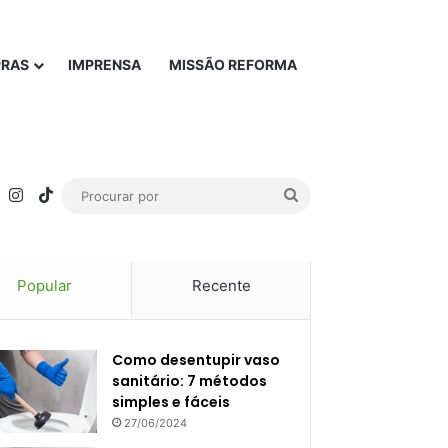
PRAS
IMPRENSA
MISSÃO REFORMA
rest
YouTube
Instagram
TikTok
Procurar
por
Popular
Recente
Como desentupir vaso
sanitário: 7 métodos
simples e fáceis
27/06/2024