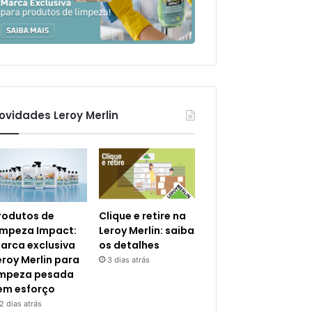
ovidades Leroy Merlin
rodutos de
Clique e retire na
impeza Impact:
Leroy Merlin: saiba
arca exclusiva
os detalhes
eroy Merlin para
3 dias atrás
impeza pesada
em esforço
2 dias atrás