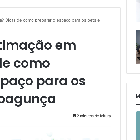
a? Dicas de como preparar o espaço para os pets e
stimação em
de como
spaço para os
r bagunça
M
2 minutos de leitura