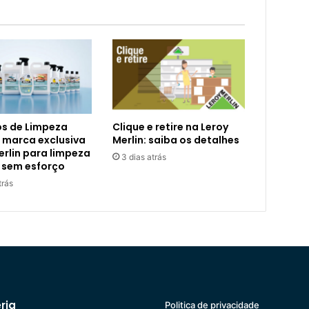
s de Limpeza
Clique e retire na Leroy
 marca exclusiva
Merlin: saiba os detalhes
erlin para limpeza
3 dias atrás
 sem esforço
trás
ria
Politica de privacidade