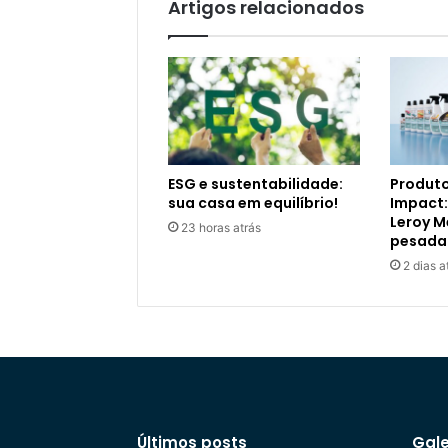
Artigos relacionados
ESG e sustentabilidade:
Produto
sua casa em equilíbrio!
Impact:
Leroy M
23 horas atrás
pesada
2 dias a
Últimos posts
Gale