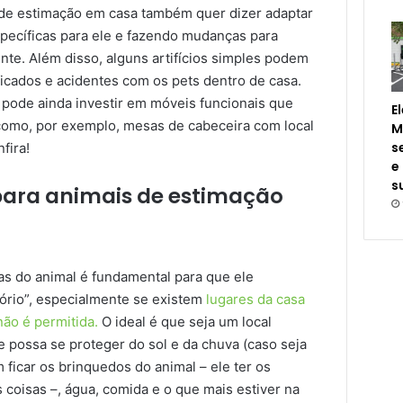
de estimação em casa também quer dizer adaptar
específicas para ele e fazendo mudanças para
mente. Além disso, alguns artifícios simples podem
ficados e acidentes com os pets dentro de casa.
ê pode ainda investir em móveis funcionais que
E
como, por exemplo, mesas de cabeceira com local
M
s
fira!
e
s
ara animais de estimação
sas do animal é fundamental para que ele
tório”, especialmente se existem
lugares da casa
ão é permitida.
O ideal é que seja um local
e possa se proteger do sol e da chuva (caso seja
icar os brinquedos do animal – ele ter os
s coisas –, água, comida e o que mais estiver na