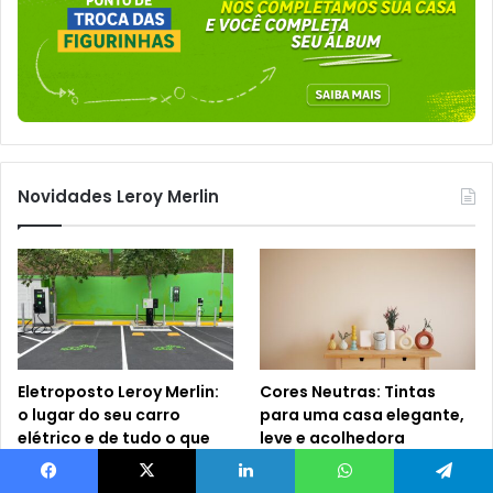
Novidades Leroy Merlin
Eletroposto Leroy Merlin:
Cores Neutras: Tintas
o lugar do seu carro
para uma casa elegante,
elétrico e de tudo o que
leve e acolhedora
sua casa precisa!
1 semana atrás
6 dias atrás
Facebook
X
Linkedin
WhatsApp
Telegram