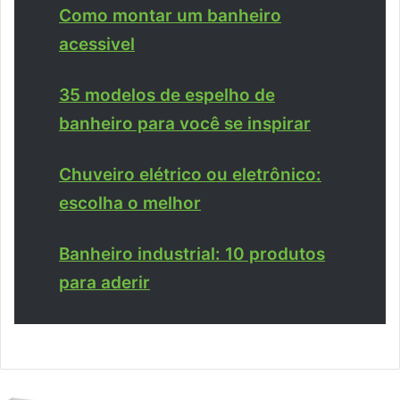
Como montar um banheiro
acessivel
35 modelos de espelho de
banheiro para você se inspirar
Chuveiro elétrico ou eletrônico:
escolha o melhor
Banheiro industrial: 10 produtos
para aderir