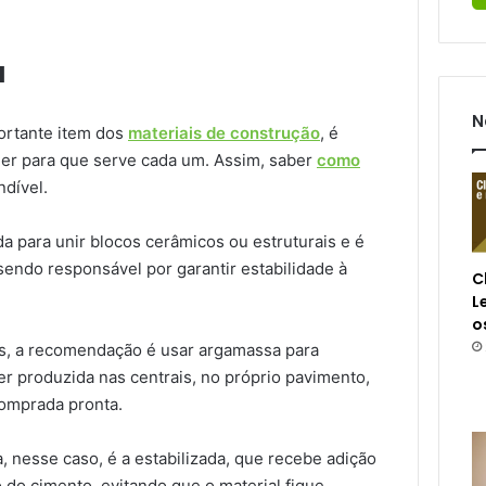
a
N
ortante item dos
materiais de construção
, é
der para que serve cada um. Assim, saber
como
dível.
a para unir blocos cerâmicos ou estruturais e é
sendo responsável por garantir estabilidade à
C
L
o
s, a recomendação é usar argamassa para
r produzida nas centrais, no próprio pavimento,
comprada pronta.
 nesse caso, é a estabilizada, que recebe adição
 do cimento, evitando que o material fique