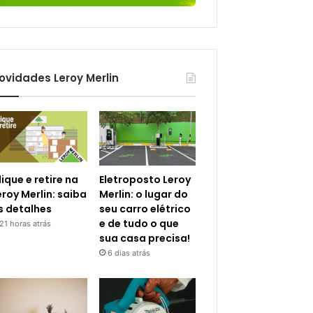
ovidades Leroy Merlin
lique e retire na
Eletroposto Leroy
eroy Merlin: saiba
Merlin: o lugar do
s detalhes
seu carro elétrico
e de tudo o que
21 horas atrás
sua casa precisa!
6 dias atrás