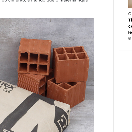
C
T
c
l