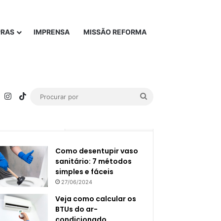
PRAS
IMPRENSA
MISSÃO REFORMA
rest
YouTube
Instagram
TikTok
Procurar
por
Popular
Recente
Como desentupir vaso
sanitário: 7 métodos
simples e fáceis
27/06/2024
Veja como calcular os
BTUs do ar-
condicionado