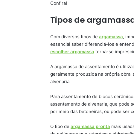
Confira!
Tipos de argamass
Com diversos tipos de
argamassa
, imp
essencial saber diferenciá-los e enten
escolher argamassa
torna-se imprescin
A argamassa de assentamento é utilizad
geralmente produzida na própria obra, 
alvenaria.
Para assentamento de blocos cerâmico
assentamento de alvenaria, que pode se
por meio das betoneiras, ou pode ser 
O tipo de
argamassa pronta
mais usada,
de polímeros que retardam a hidratação