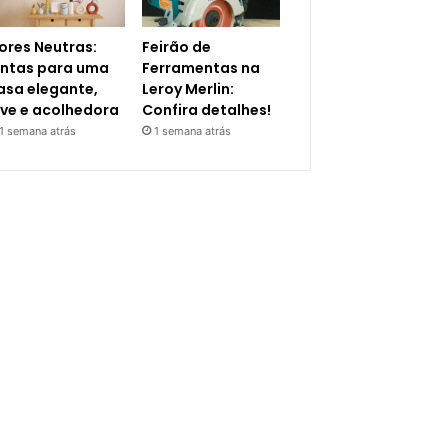
ores Neutras:
Feirão de
intas para uma
Ferramentas na
asa elegante,
Leroy Merlin:
eve e acolhedora
Confira detalhes!
1 semana atrás
1 semana atrás