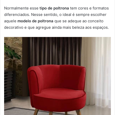
Normalmente esse
tipo de poltrona
tem cores e formatos
diferenciados. Nesse sentido, o ideal é sempre escolher
aquele
modelo de poltrona
que se adeque ao conceito
decorativo e que agregue ainda mais beleza aos espaços.