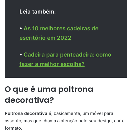
Leia também:
•
As 10 melhores cadeiras de
escritório em 2022
•
Cadeira para penteadeira: como
fazer a melhor escolha?
O que é uma poltrona
decorativa?
Poltrona decorativa
é, basicamente, um móvel para
assento, mas que chama a atenção pelo seu design, cor e
formato.