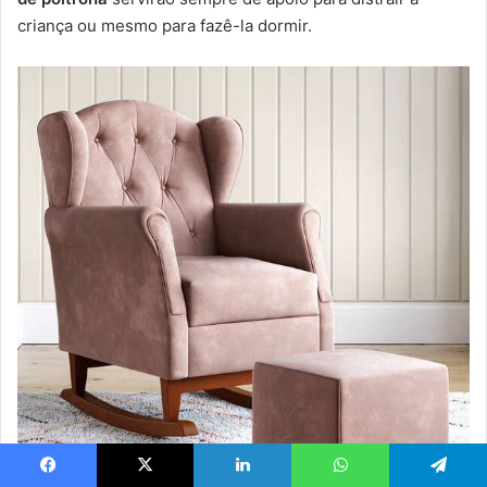
criança ou mesmo para fazê-la dormir.
Facebook
X
Linkedin
WhatsApp
Telegram