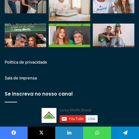
Politica de privacidade
Sala de imprensa
Se inscreva no nosso canal
Facebook
X
Linkedin
WhatsApp
Telegram