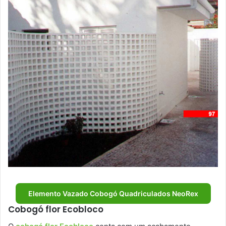
Elemento Vazado Cobogó Quadriculados NeoRex
Cobogó flor Ecobloco