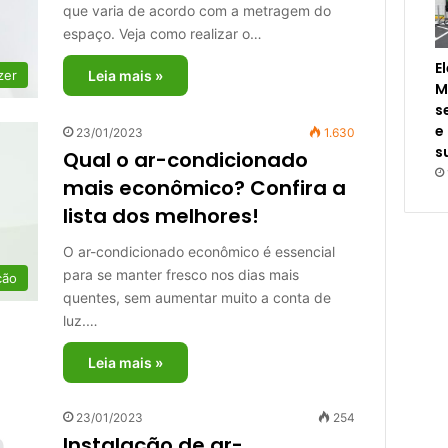
que varia de acordo com a metragem do
espaço. Veja como realizar o…
E
zer
Leia mais »
M
s
e
23/01/2023
1.630
s
Qual o ar-condicionado
mais econômico? Confira a
lista dos melhores!
O ar-condicionado econômico é essencial
para se manter fresco nos dias mais
ção
quentes, sem aumentar muito a conta de
luz.…
Leia mais »
23/01/2023
254
Instalação de ar-