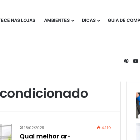
ECE NAS LOJAS
AMBIENTES
DICAS
GUIA DE COM
Pinte
rcondicionado
18/02/2025
4.110
Qual melhor ar-