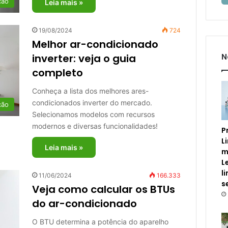
ção
Leia mais »
19/08/2024
724
Melhor ar-condicionado
N
inverter: veja o guia
completo
Conheça a lista dos melhores ares-
condicionados inverter do mercado.
ção
Selecionamos modelos com recursos
modernos e diversas funcionalidades!
P
L
Leia mais »
m
L
l
11/06/2024
166.333
s
Veja como calcular os BTUs
do ar-condicionado
O BTU determina a potência do aparelho