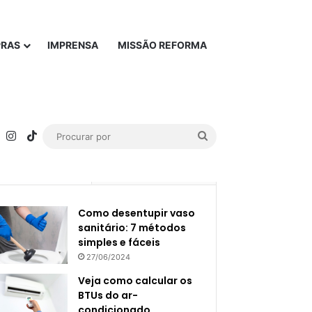
PRAS
IMPRENSA
MISSÃO REFORMA
rest
YouTube
Instagram
TikTok
Procurar
por
Popular
Recente
Como desentupir vaso
sanitário: 7 métodos
simples e fáceis
27/06/2024
Veja como calcular os
BTUs do ar-
condicionado