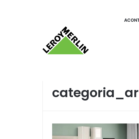
ACONT
Início
/
categoria_arcondicionado
categoria_a