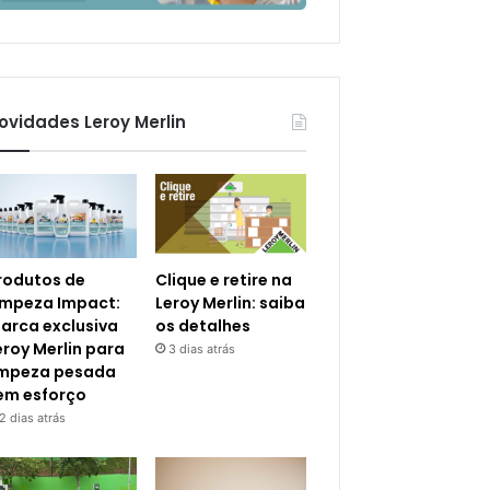
ovidades Leroy Merlin
rodutos de
Clique e retire na
impeza Impact:
Leroy Merlin: saiba
arca exclusiva
os detalhes
eroy Merlin para
3 dias atrás
impeza pesada
em esforço
2 dias atrás