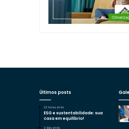
Climatiza
Últimos posts
Gale
22 horas atrás
ESG e sustentabilidade: sua
casa em equilíbrio!
2 dias atrás