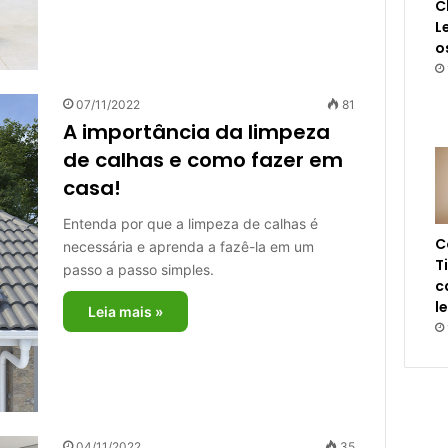
C
L
o
07/11/2022
81
A importância da limpeza
de calhas e como fazer em
casa!
Entenda por que a limpeza de calhas é
C
necessária e aprenda a fazê-la em um
T
passo a passo simples.
c
l
Leia mais »
04/11/2022
35