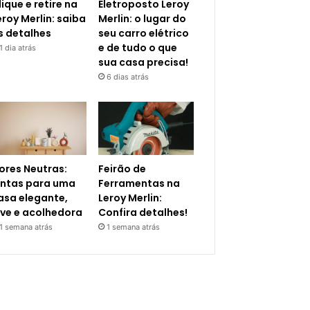
lique e retire na
Eletroposto Leroy
eroy Merlin: saiba
Merlin: o lugar do
s detalhes
seu carro elétrico
e de tudo o que
1 dia atrás
sua casa precisa!
6 dias atrás
ores Neutras:
Feirão de
intas para uma
Ferramentas na
asa elegante,
Leroy Merlin:
eve e acolhedora
Confira detalhes!
1 semana atrás
1 semana atrás