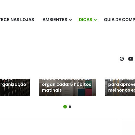
ECE NAS LOJAS
AMBIENTES
DICAS
GUIA DE COM
Pinte
Organizado
s para
Como manter a casa
guarda-rou
organização
organizada: 5 hábitos
para aprove
matinais
melhor os 