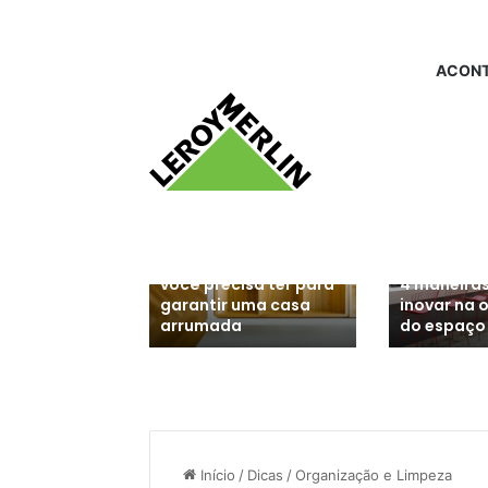
ACONT
10 tipos de
organizadores que
aixa de
você precisa ter para
4 maneira
decore e
garantir uma casa
inovar na 
 ambientes
arrumada
do espaço
Início
/
Dicas
/
Organização e Limpeza