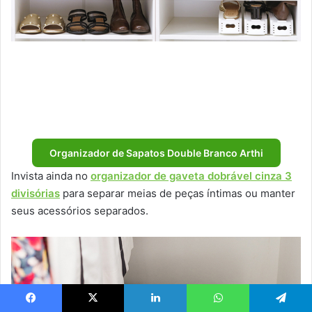
Organizador de Sapatos Double Branco Arthi
Invista ainda no
organizador de gaveta dobrável cinza 3
divisórias
para separar meias de peças íntimas ou manter
seus acessórios separados.
Facebook
X
Linkedin
WhatsApp
Telegram