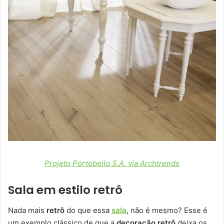
Projeto Portobello S.A. via Archtrends
Sala em estilo retrô
Nada mais
retrô
do que essa
sala
, não é mesmo? Esse é
um exemplo clássico de que a
decoração retrô
deixa os