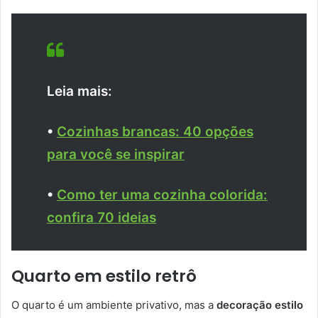
Leia mais:
•
Cozinhas brancas: 40 opções
para você se inspirar
•
Como ter uma cozinha colorida:
confira 70 ideias
Quarto em estilo retrô
O quarto é um ambiente privativo, mas a
decoração estilo