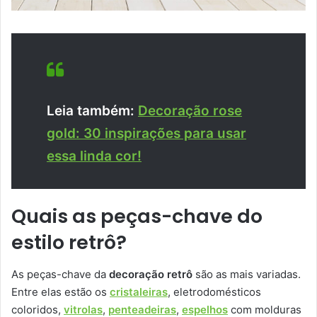
Leia também:
Decoração rose
gold: 30 inspirações para usar
essa linda cor!
Quais as peças-chave do
estilo retrô?
As peças-chave da
decoração retrô
são as mais variadas.
Entre elas estão os
cristaleiras
, eletrodomésticos
coloridos,
vitrolas
,
penteadeiras
,
espelhos
com molduras