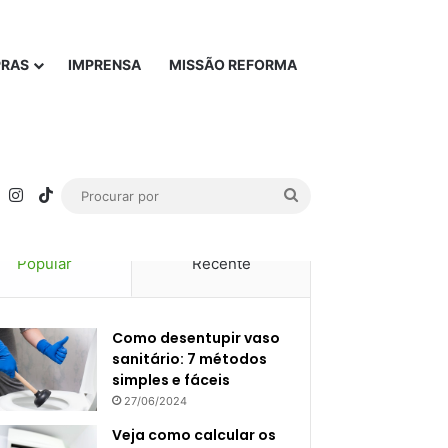
PRAS
IMPRENSA
MISSÃO REFORMA
rest
YouTube
Instagram
TikTok
Procurar
por
Popular
Recente
Como desentupir vaso
sanitário: 7 métodos
simples e fáceis
27/06/2024
Veja como calcular os