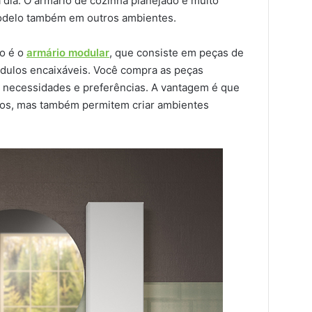
a dia. O armário de cozinha planejado é muito
modelo também em outros ambientes.
o é o
armário modular
, que consiste em peças de
ódulos encaixáveis. Você compra as peças
necessidades e preferências. A vantagem é que
ados, mas também permitem criar ambientes