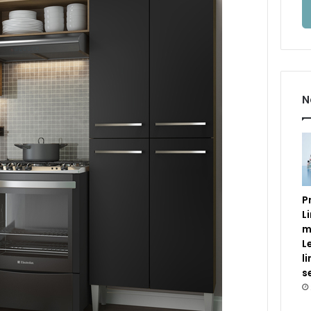
N
P
L
m
L
l
s