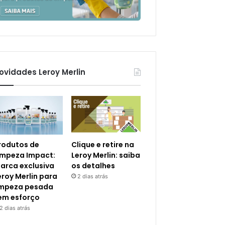
ovidades Leroy Merlin
rodutos de
Clique e retire na
impeza Impact:
Leroy Merlin: saiba
arca exclusiva
os detalhes
eroy Merlin para
2 dias atrás
impeza pesada
em esforço
2 dias atrás