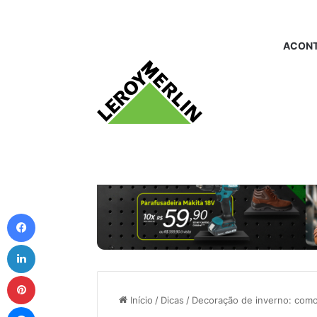
ACONT
Facebook
Linkedin
Pinterest
Início
/
Dicas
/
Decoração de inverno: como
Messenger