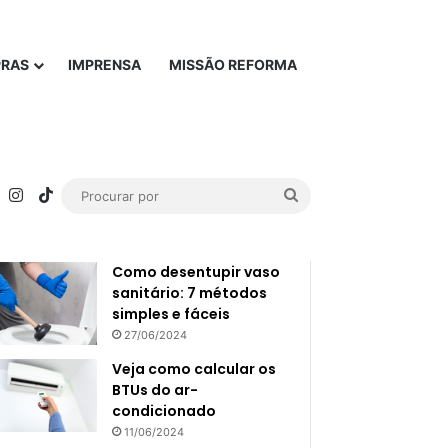
PRAS
IMPRENSA
MISSÃO REFORMA
rest
YouTube
Instagram
TikTok
Procurar
Popular
Recente
por
Como desentupir vaso
sanitário: 7 métodos
simples e fáceis
27/06/2024
Veja como calcular os
BTUs do ar-
condicionado
11/06/2024