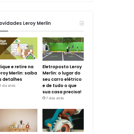
ovidades Leroy Merlin
lique e retire na
Eletroposto Leroy
eroy Merlin: saiba
Merlin: o lugar do
s detalhes
seu carro elétrico
e de tudo o que
1 dia atrás
sua casa precisa!
7 dias atrás