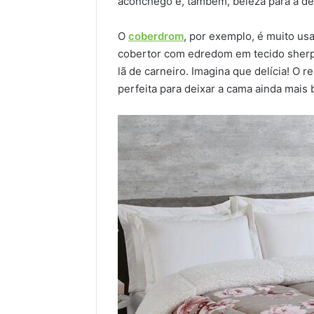
aconchego e, também, beleza para a de
O
coberdrom
, por exemplo, é muito us
cobertor com edredom em tecido sherpa
lã de carneiro. Imagina que delícia! O 
perfeita para deixar a cama ainda mais 