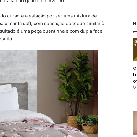
coração do quarto no inverno.
ado durante a estação por ser uma mistura de
N
 e manta soft, com sensação de toque similar à
resultado é uma peça quentinha e com dupla face,
bonita.
C
L
o