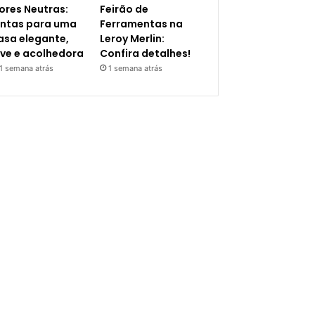
ores Neutras:
Feirão de
intas para uma
Ferramentas na
asa elegante,
Leroy Merlin:
eve e acolhedora
Confira detalhes!
1 semana atrás
1 semana atrás