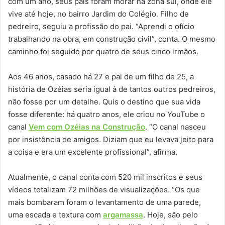
com um ano, seus pais foram morar na zona sul, onde ele
vive até hoje, no bairro Jardim do Colégio. Filho de
pedreiro, seguiu a profissão do pai. “Aprendi o ofício
trabalhando na obra, em construção civil”, conta. O mesmo
caminho foi seguido por quatro de seus cinco irmãos.
Aos 46 anos, casado há 27 e pai de um filho de 25, a
história de Ozéias seria igual à de tantos outros pedreiros,
não fosse por um detalhe. Quis o destino que sua vida
fosse diferente: há quatro anos, ele criou no YouTube o
canal
Vem com Ozéias na Construção
. “O canal nasceu
por insistência de amigos. Diziam que eu levava jeito para
a coisa e era um excelente profissional”, afirma.
Atualmente, o canal conta com 520 mil inscritos e seus
vídeos totalizam 72 milhões de visualizações. “Os que
mais bombaram foram o levantamento de uma parede,
uma escada e textura com
argamassa
. Hoje, são pelo