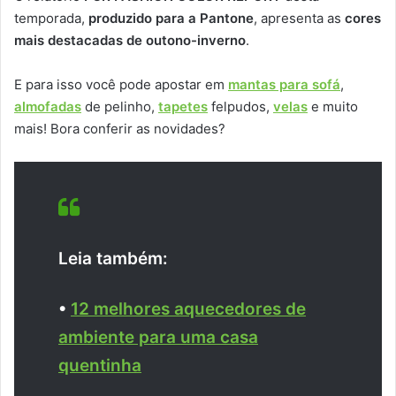
temporada,
produzido para a Pantone
, apresenta as
cores
mais destacadas de outono-inverno
.
E para isso você pode apostar em
mantas para sofá
,
almofadas
de pelinho,
tapetes
felpudos,
velas
e muito
mais! Bora conferir as novidades?
Leia também:
•
12 melhores aquecedores de
ambiente para uma casa
quentinha