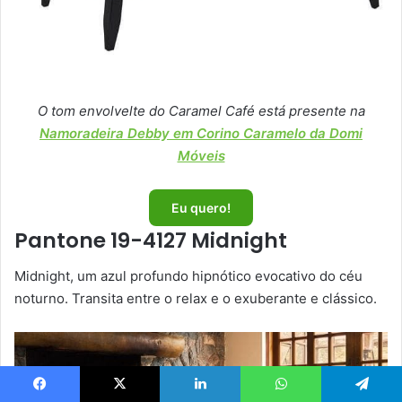
O tom envolvelte do Caramel Café está presente na
Namoradeira Debby em Corino Caramelo da Domi
Móveis
Eu quero!
Pantone 19-4127 Midnight
Midnight, um azul profundo hipnótico evocativo do céu
noturno. Transita entre o relax e o exuberante e clássico.
Facebook
X
Linkedin
WhatsApp
Telegram