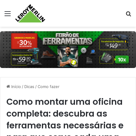
Menu
Pr
Início
/
Dicas
/
Como fazer
Como montar uma oficina
completa: descubra as
ferramentas necessárias e