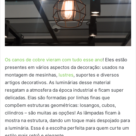
Os canos de cobre vieram com tudo esse ano
! Eles estão
presentes em vários aspectos da decoração: usados na
montagem de mesinhas,
lustres
, suportes e diversos
artigos decorativos. As luminárias desse material
resgatam a atmosfera da época industrial e ficam super
delicadas. Elas são formadas por linhas finas que
compõem estruturas geométricas: losangos, cubos,
cilindros – são muitas as opções! As lâmpadas ficam à
mostra na estrutura, dando um toque mais despojado para
a luminária. Essa é a escolha perfeita para quem curte um
estilo mais retrô e elegante.