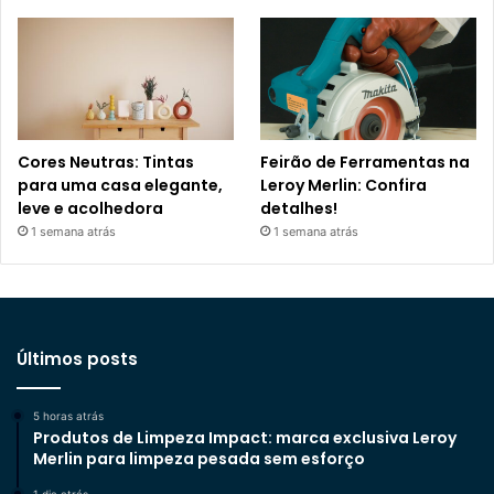
Cores Neutras: Tintas
Feirão de Ferramentas na
para uma casa elegante,
Leroy Merlin: Confira
leve e acolhedora
detalhes!
1 semana atrás
1 semana atrás
Últimos posts
5 horas atrás
Produtos de Limpeza Impact: marca exclusiva Leroy
Merlin para limpeza pesada sem esforço
1 dia atrás