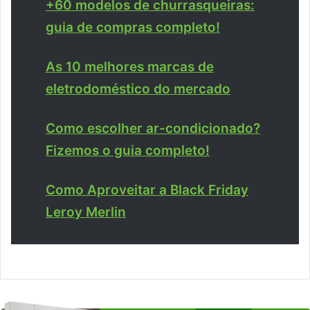
+60 modelos de churrasqueiras:
guia de compras completo!
As 10 melhores marcas de
eletrodoméstico do mercado
Como escolher ar-condicionado?
Fizemos o guia completo!
Como Aproveitar a Black Friday
Leroy Merlin