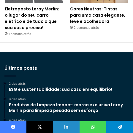
Eletroposto Leroy Merlin:
Cores Neutras: Tintas
o lugar do seu carro
para uma casa elegante,
elétrico e de tudo o que
leve e acolhedora
sua casa precisa!
2 semanas atrás
1 semana atrás
Últimos posts
2 dias atrás
ESG e sustentabilidade: sua casa em equilíbrio!
3 dias atrás
Produtos de Limpeza Impact: marca exclusiva Leroy
Merlin para limpeza pesada sem esforço
4 dias atrás
Clique e retire na Leroy Merlin: saiba os detalhes
Facebook
X
Linkedin
WhatsApp
Telegram