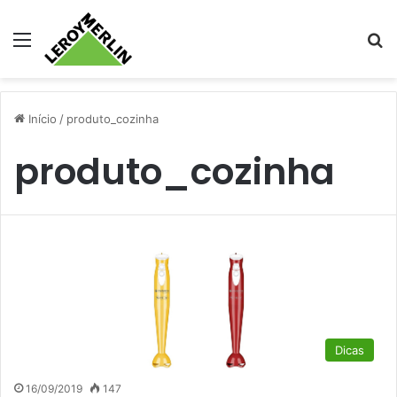
Menu
Pr
Início
/
produto_cozinha
produto_cozinha
Dicas
16/09/2019
147