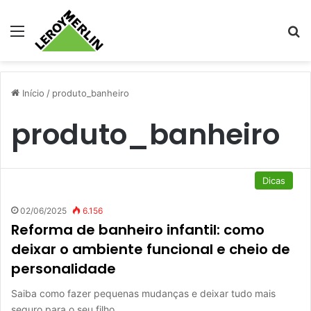
Menu
Pr
Início
/
produto_banheiro
produto_banheiro
Dicas
02/06/2025
6.156
Reforma de banheiro infantil: como
deixar o ambiente funcional e cheio de
personalidade
Saiba como fazer pequenas mudanças e deixar tudo mais
seguro para o seu filho