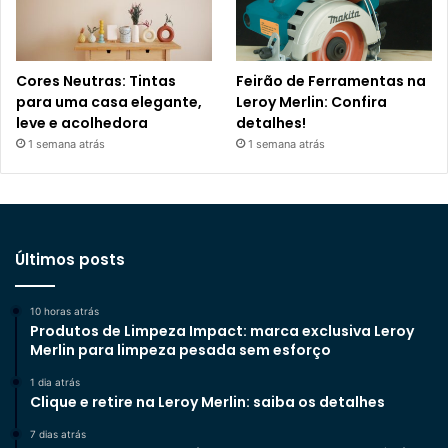
Cores Neutras: Tintas
Feirão de Ferramentas na
para uma casa elegante,
Leroy Merlin: Confira
leve e acolhedora
detalhes!
1 semana atrás
1 semana atrás
Últimos posts
10 horas atrás
Produtos de Limpeza Impact: marca exclusiva Leroy
Merlin para limpeza pesada sem esforço
1 dia atrás
Clique e retire na Leroy Merlin: saiba os detalhes
7 dias atrás