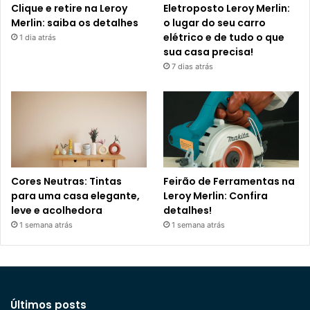
Clique e retire na Leroy
Eletroposto Leroy Merlin:
Merlin: saiba os detalhes
o lugar do seu carro
elétrico e de tudo o que
1 dia atrás
sua casa precisa!
7 dias atrás
Cores Neutras: Tintas
Feirão de Ferramentas na
para uma casa elegante,
Leroy Merlin: Confira
leve e acolhedora
detalhes!
1 semana atrás
1 semana atrás
Últimos posts