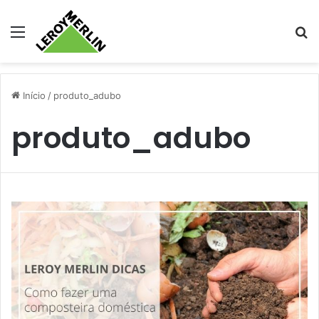
Menu
Pr
Início
/
produto_adubo
produto_adubo