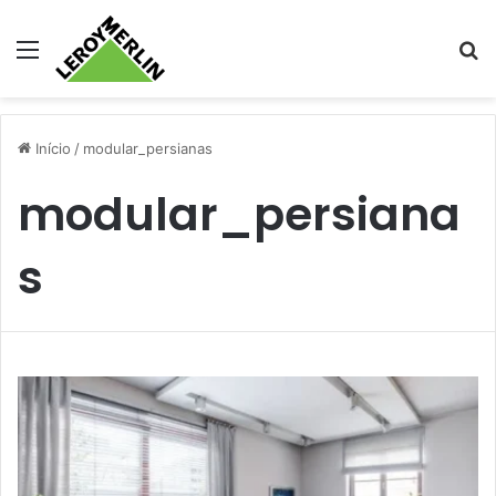
Menu
Pr
Início
/
modular_persianas
modular_persiana
s