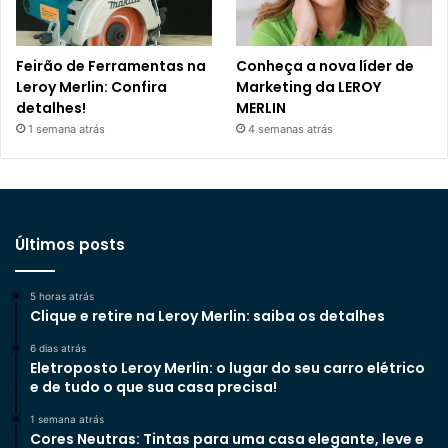
Feirão de Ferramentas na
Conheça a nova líder de
Leroy Merlin: Confira
Marketing da LEROY
detalhes!
MERLIN
1 semana atrás
4 semanas atrás
Últimos posts
5 horas atrás
Clique e retire na Leroy Merlin: saiba os detalhes
6 dias atrás
Eletroposto Leroy Merlin: o lugar do seu carro elétrico
e de tudo o que sua casa precisa!
1 semana atrás
Cores Neutras: Tintas para uma casa elegante, leve e