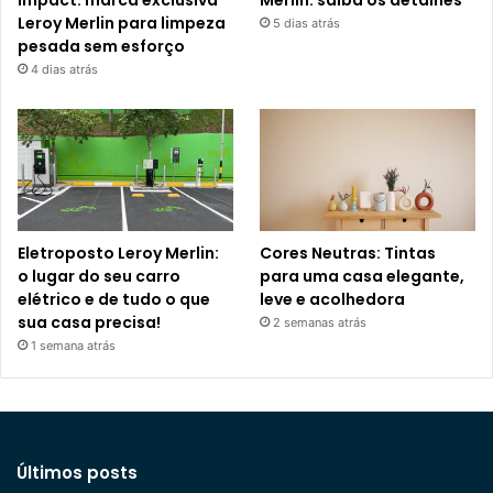
Impact: marca exclusiva
Merlin: saiba os detalhes
Leroy Merlin para limpeza
5 dias atrás
pesada sem esforço
4 dias atrás
Eletroposto Leroy Merlin:
Cores Neutras: Tintas
o lugar do seu carro
para uma casa elegante,
elétrico e de tudo o que
leve e acolhedora
sua casa precisa!
2 semanas atrás
1 semana atrás
Últimos posts