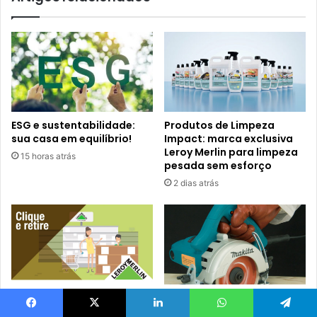
ESG e sustentabilidade:
Produtos de Limpeza
sua casa em equilíbrio!
Impact: marca exclusiva
Leroy Merlin para limpeza
15 horas atrás
pesada sem esforço
2 dias atrás
Clique e retire na Leroy
Feirão de Ferramentas na
Merlin: saiba os detalhes
Leroy Merlin: Confira
Facebook
X
Linkedin
WhatsApp
Telegram