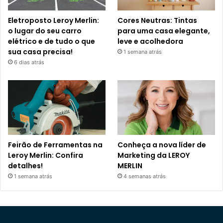
Eletroposto Leroy Merlin:
Cores Neutras: Tintas
o lugar do seu carro
para uma casa elegante,
elétrico e de tudo o que
leve e acolhedora
sua casa precisa!
1 semana atrás
6 dias atrás
Feirão de Ferramentas na
Conheça a nova líder de
Leroy Merlin: Confira
Marketing da LEROY
detalhes!
MERLIN
1 semana atrás
4 semanas atrás