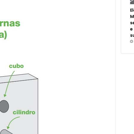
:
E
M
s
e
s