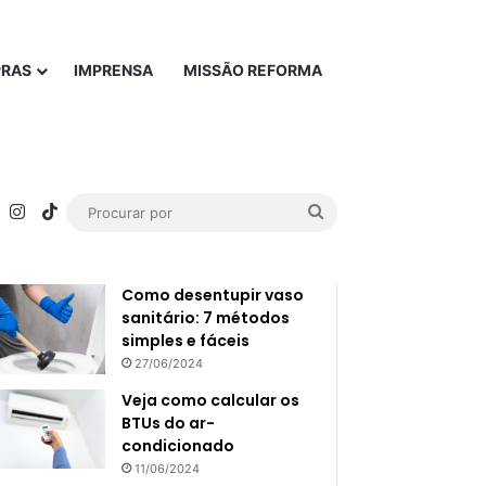
PRAS
IMPRENSA
MISSÃO REFORMA
rest
YouTube
Instagram
TikTok
Procurar
Popular
Recente
por
Como desentupir vaso
sanitário: 7 métodos
simples e fáceis
27/06/2024
Veja como calcular os
BTUs do ar-
condicionado
11/06/2024