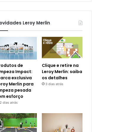
ovidades Leroy Merlin
rodutos de
Clique e retire na
impeza Impact:
Leroy Merlin: saiba
arca exclusiva
os detalhes
eroy Merlin para
3 dias atrás
impeza pesada
em esforço
2 dias atrás