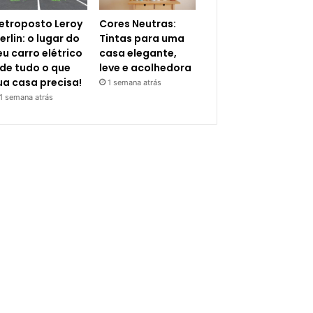
letroposto Leroy
Cores Neutras:
erlin: o lugar do
Tintas para uma
eu carro elétrico
casa elegante,
 de tudo o que
leve e acolhedora
ua casa precisa!
1 semana atrás
1 semana atrás