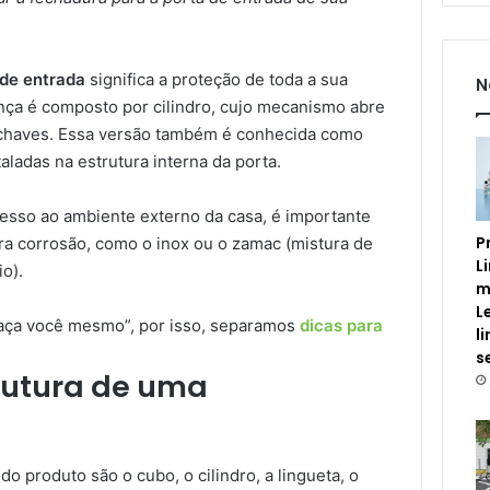
de entrada
significa a proteção de toda a sua
N
ança é composto por cilindro, cujo mecanismo abre
 chaves. Essa versão também é conhecida como
aladas na estrutura interna da porta.
cesso ao ambiente externo da casa, é importante
P
ra corrosão, como o inox ou o zamac (mistura de
L
o).
m
L
“faça você mesmo”, por isso, separamos
dicas para
l
s
trutura de uma
 produto são o cubo, o cilindro, a lingueta, o