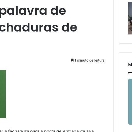
palavra de
echaduras de
1 minuto de leitura
M
r a fechadura para a porta de entrada de sua