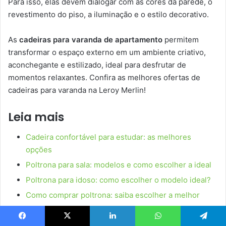
Para isso, elas devem dialogar com as cores da parede, o
revestimento do piso, a iluminação e o estilo decorativo.
As
cadeiras para varanda de apartamento
permitem
transformar o espaço externo em um ambiente criativo,
aconchegante e estilizado, ideal para desfrutar de
momentos relaxantes. Confira as melhores ofertas de
cadeiras para varanda na Leroy Merlin!
Leia mais
Cadeira confortável para estudar: as melhores
opções
Poltrona para sala: modelos e como escolher a ideal
Poltrona para idoso: como escolher o modelo ideal?
Como comprar poltrona: saiba escolher a melhor
Poltrona decorativa: melhores modelos e como
escolher
Facebook
X
Linkedin
WhatsApp
Telegram