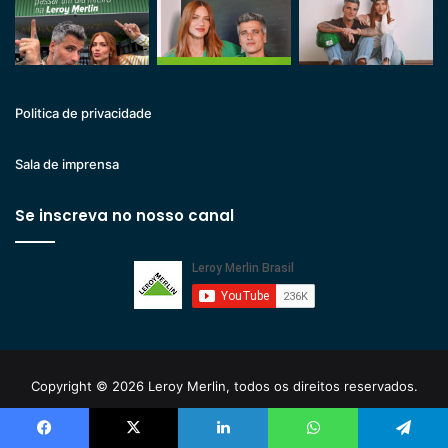
Politica de privacidade
Sala de imprensa
Se inscreva no nosso canal
Copyright © 2026 Leroy Merlin, todos os direitos reservados.
Leroy Merlin Cia Brasileira de Bricolagem. Inscrição estadual nº
Facebook
X
Linkedin
WhatsApp
Telegram