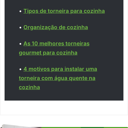
•
Tipos de torneira para cozinha
•
Organização de cozinha
•
As 10 melhores torneiras
gourmet para cozinha
•
4 motivos para instalar uma
torneira com água quente na
cozinha