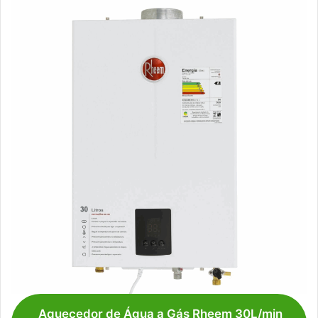
Aquecedor de Água a Gás Rheem 30L/min