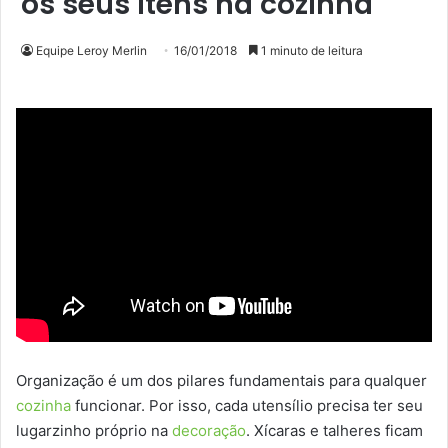
os seus itens na cozinha
Equipe Leroy Merlin
16/01/2018
1 minuto de leitura
Organização é um dos pilares fundamentais para qualquer
cozinha
funcionar. Por isso, cada utensílio precisa ter seu
lugarzinho próprio na
decoração
. Xícaras e talheres ficam