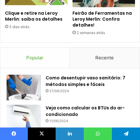
Clique e retire na Leroy
Feirão de Ferramentas na
Merlin: saiba os detalhes
Leroy Merlin: Confira
detalhes!
3 dias atrás
2 semanas atrás
Popular
Recente
Como desentupir vaso sanitário: 7
métodos simples e fáceis
27/06/2024
Veja como calcular os BTUs do ar-
condicionado
11/06/2024
Tamanhos de camas: como escolher
Facebook
X
Linkedin
WhatsApp
Telegram