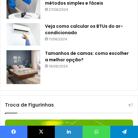
métodos simples e fáceis
27/06/2024
Veja como calcular os BTUs do ar-
condicionado
11/06/2024
Tamanhos de camas: como escolher
a melhor opção?
19/06/2024
Troca de Figurinhas
Facebook
X
Linkedin
WhatsApp
Telegram