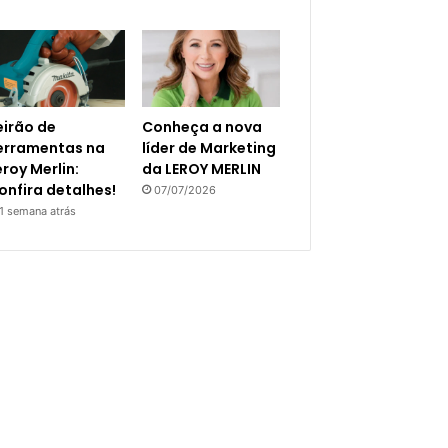
eirão de
Conheça a nova
erramentas na
líder de Marketing
eroy Merlin:
da LEROY MERLIN
onfira detalhes!
07/07/2026
1 semana atrás