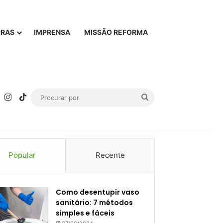
PRAS
IMPRENSA
MISSÃO REFORMA
rest
YouTube
Instagram
TikTok
Procurar
por
Popular
Recente
Como desentupir vaso
sanitário: 7 métodos
simples e fáceis