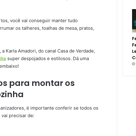
tos, você vai conseguir manter tudo
umar os talheres, toalhas de mesa, pratos,
F
F
, a Karla Amadori, do canal Casa de Verdade,
L
C
nha
super despojados e estilosos. Dá uma
 embaixo!
os para montar os
ozinha
nizadores, é importante conferir se todos os
 vai precisar de: