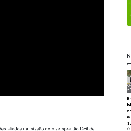
N
E
M
s
e
s
es aliados na missão nem sempre tão fácil de