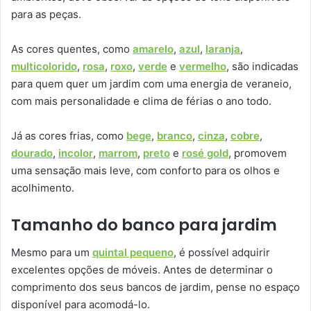
para as peças.
As cores quentes, como
amarelo
,
azul
,
laranja
,
multicolorido
,
rosa
,
roxo
,
verde
e
vermelho
, são indicadas
para quem quer um jardim com uma energia de veraneio,
com mais personalidade e clima de férias o ano todo.
Já as cores frias, como
bege
,
branco
,
cinza
,
cobre
,
dourado
,
incolor
,
marrom
,
preto
e
rosé gold
, promovem
uma sensação mais leve, com conforto para os olhos e
acolhimento.
Tamanho do banco para jardim
Mesmo para um
quintal pequeno
, é possível adquirir
excelentes opções de móveis. Antes de determinar o
comprimento dos seus bancos de jardim, pense no espaço
disponível para acomodá-lo.