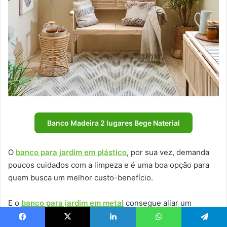
Banco Madeira 2 lugares Bege Naterial
O
banco para jardim em plástico
, por sua vez, demanda
poucos cuidados com a limpeza e é uma boa opção para
quem busca um melhor custo-benefício.
E o
banco para jardim em metal
consegue aliar um
projeto delicado e fino com um alto teor de capacidade de
Facebook
X
Linkedin
WhatsApp
Telegram