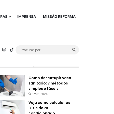
PRAS
IMPRENSA
MISSÃO REFORMA
rest
YouTube
Instagram
TikTok
Procurar
por
Popular
Recente
Como desentupir vaso
sanitário: 7 métodos
simples e fáceis
27/06/2024
Veja como calcular os
BTUs do ar-
condicionado