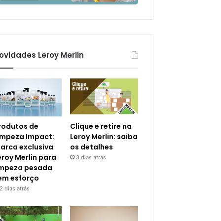
ovidades Leroy Merlin
rodutos de
Clique e retire na
impeza Impact:
Leroy Merlin: saiba
arca exclusiva
os detalhes
eroy Merlin para
3 dias atrás
impeza pesada
em esforço
2 dias atrás