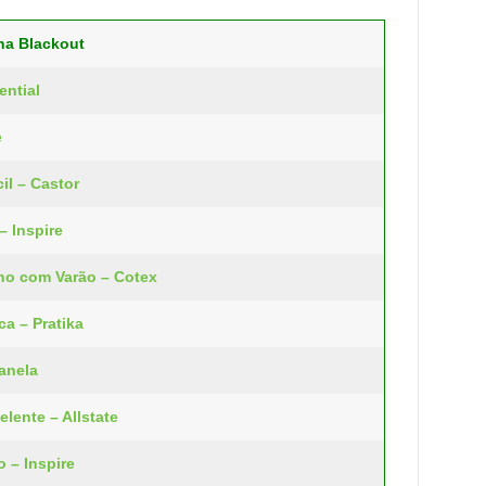
na Blackout
ential
e
il – Castor
– Inspire
eno com Varão – Cotex
ca – Pratika
anela
lente – Allstate
o – Inspire