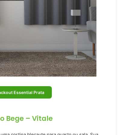
ackout Essential Prata
o Bege – Vitale
uma cortina blecaute para quarto ou sala. Sua