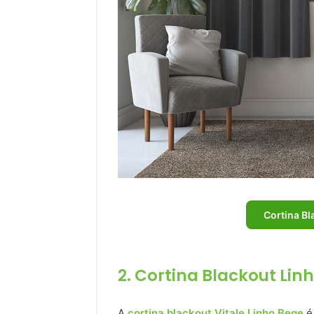
Cortina Bl
2. Cortina Blackout Linh
A
cortina blackout Vitale Linho Bege
é 