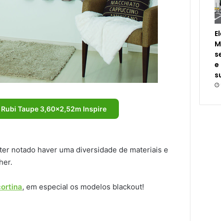
E
M
s
e
s
i Rubi Taupe 3,60×2,52m Inspire
 ter notado haver uma diversidade de materiais e
her.
ortina
, em especial os modelos blackout!