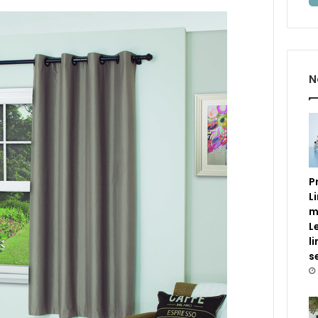
N
P
L
m
L
l
s