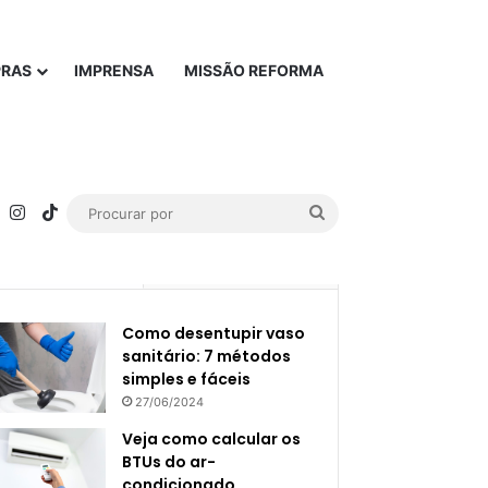
PRAS
IMPRENSA
MISSÃO REFORMA
rest
YouTube
Instagram
TikTok
Procurar
por
Popular
Recente
Como desentupir vaso
sanitário: 7 métodos
simples e fáceis
27/06/2024
Veja como calcular os
BTUs do ar-
condicionado