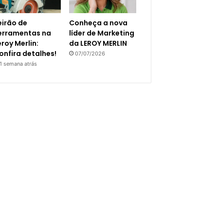
eirão de
Conheça a nova
erramentas na
líder de Marketing
eroy Merlin:
da LEROY MERLIN
onfira detalhes!
07/07/2026
1 semana atrás