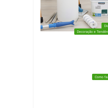
Di
Decoração e Tendên
Como fa