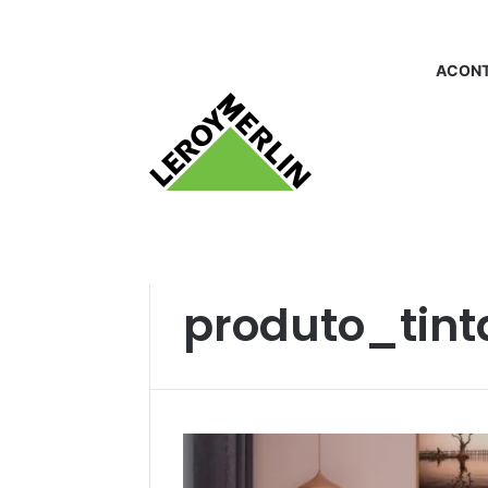
ACONT
Início
/
produto_tinta para parede
produto_tint