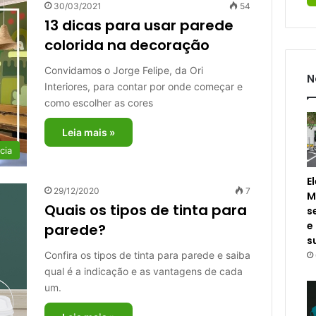
30/03/2021
54
13 dicas para usar parede
colorida na decoração
Convidamos o Jorge Felipe, da Ori
N
Interiores, para contar por onde começar e
como escolher as cores
Leia mais »
cia
E
29/12/2020
7
M
Quais os tipos de tinta para
s
e
parede?
s
Confira os tipos de tinta para parede e saiba
qual é a indicação e as vantagens de cada
um.