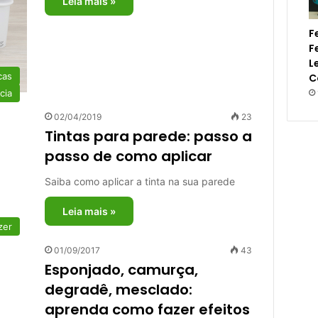
Leia mais »
F
F
L
cas
C
cia
02/04/2019
23
Tintas para parede: passo a
passo de como aplicar
Saiba como aplicar a tinta na sua parede
Leia mais »
zer
01/09/2017
43
Esponjado, camurça,
degradê, mesclado:
aprenda como fazer efeitos