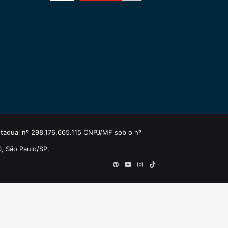
estadual nº 298.176.665.115 CNPJ/MF sob o nº
0, São Paulo/SP.
Pinterest
YouTube
Instagram
TikTok