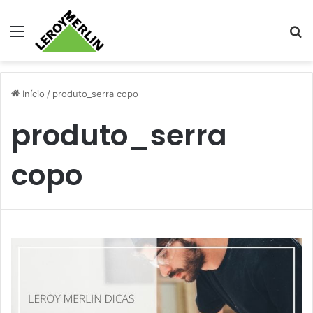
Menu
Pr
Início
/
produto_serra copo
produto_serra
copo