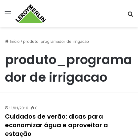
Menu
Pr
Início
/
produto_programador de irrigacao
produto_programa
dor de irrigacao
11/01/2016
0
Cuidados de verão: dicas para
economizar água e aproveitar a
estação