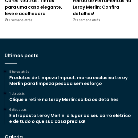
Cores Neutras: Tintas
Feirão de Ferramentas na
para uma casa elegante,
Leroy Merlin: Confira
leve e acolhedora
detalhes!
1 semana atrás
1 semana atrás
Últimos posts
5 horas atrás
Produtos de Limpeza Impact: marca exclusiva Leroy
Merlin para limpeza pesada sem esforço
1 dia atrás
Clique e retire na Leroy Merlin: saiba os detalhes
6 dias atrás
Eletroposto Leroy Merlin: o lugar do seu carro elétrico
e de tudo o que sua casa precisa!
Galeria