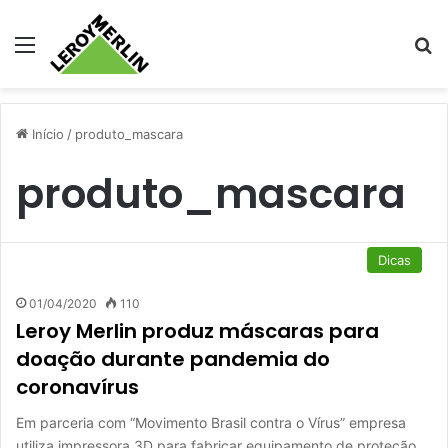
Menu
Pr
Início
/
produto_mascara
produto_mascara
Dicas
01/04/2020
110
Leroy Merlin produz máscaras para
doação durante pandemia do
coronavírus
Em parceria com “Movimento Brasil contra o Vírus” empresa
utiliza impressora 3D para fabricar equipamento de proteção