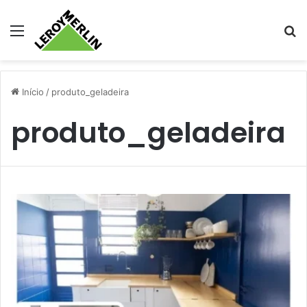
Menu
Pr
Início
/
produto_geladeira
produto_geladeira