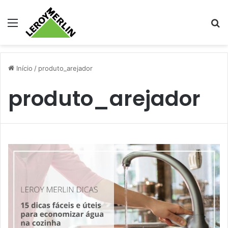
Menu
Pr
Início
/
produto_arejador
produto_arejador