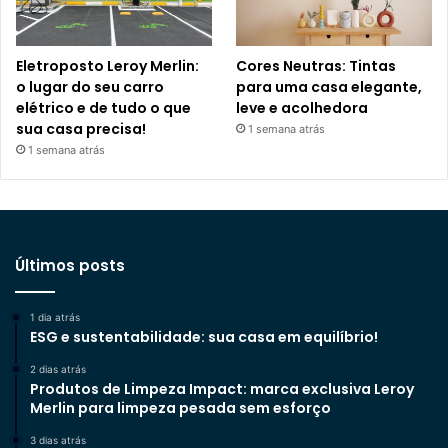
Eletroposto Leroy Merlin:
Cores Neutras: Tintas
o lugar do seu carro
para uma casa elegante,
elétrico e de tudo o que
leve e acolhedora
sua casa precisa!
1 semana atrás
1 semana atrás
Últimos posts
1 dia atrás
ESG e sustentabilidade: sua casa em equilíbrio!
2 dias atrás
Produtos de Limpeza Impact: marca exclusiva Leroy
Merlin para limpeza pesada sem esforço
3 dias atrás