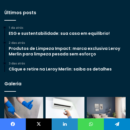
Últimos posts
1 dia atrás
ESG e sustentabilidade: sua casa em equilíbrio!
2 dias atrás
Produtos de Limpeza Impact: marca exclusiva Leroy
Merlin para limpeza pesada sem esforço
3 dias atrás
Clique e retire na Leroy Merlin: saiba os detalhes
Galeria
Facebook
X
Linkedin
WhatsApp
Telegram