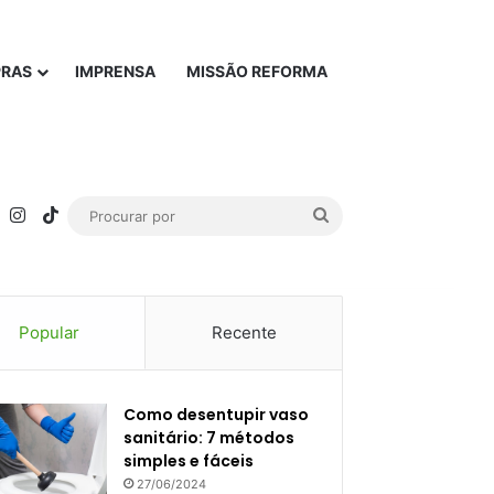
PRAS
IMPRENSA
MISSÃO REFORMA
rest
YouTube
Instagram
TikTok
Procurar
por
Popular
Recente
Como desentupir vaso
sanitário: 7 métodos
simples e fáceis
27/06/2024