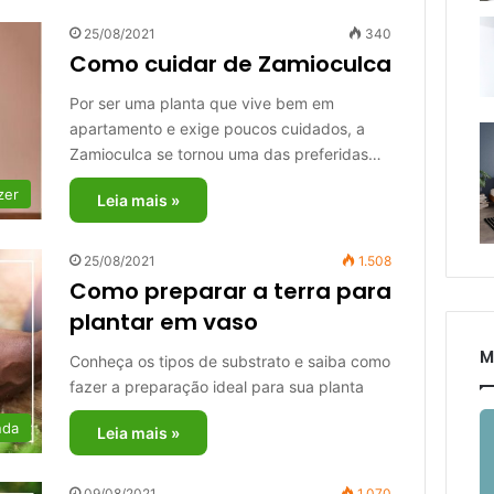
25/08/2021
340
Como cuidar de Zamioculca
Por ser uma planta que vive bem em
apartamento e exige poucos cuidados, a
Zamioculca se tornou uma das preferidas…
zer
Leia mais »
25/08/2021
1.508
Como preparar a terra para
plantar em vaso
M
Conheça os tipos de substrato e saiba como
fazer a preparação ideal para sua planta
nda
Leia mais »
09/08/2021
1.070