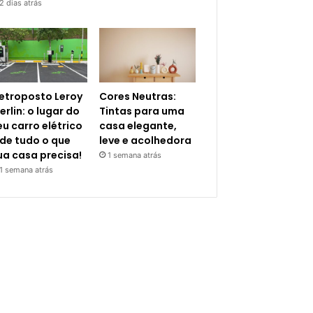
2 dias atrás
letroposto Leroy
Cores Neutras:
erlin: o lugar do
Tintas para uma
eu carro elétrico
casa elegante,
 de tudo o que
leve e acolhedora
ua casa precisa!
1 semana atrás
1 semana atrás