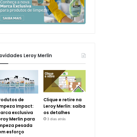
ovidades Leroy Merlin
rodutos de
Clique e retire na
impeza Impact:
Leroy Merlin: saiba
arca exclusiva
os detalhes
eroy Merlin para
3 dias atrás
impeza pesada
em esforço