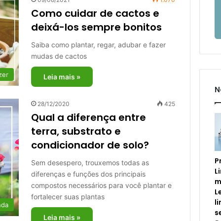
Como cuidar de cactos e
deixá-los sempre bonitos
Saiba como plantar, regar, adubar e fazer
mudas de cactos
zer
Leia mais »
N
28/12/2020
425
Qual a diferença entre
terra, substrato e
condicionador de solo?
P
Sem desespero, trouxemos todas as
L
diferenças e funções dos principais
m
compostos necessários para você plantar e
L
fortalecer suas plantas
l
nda
s
Leia mais »