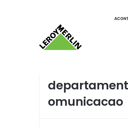
ACONT
Início
/
departamento_segurancaecomunic
departamen
omunicacao