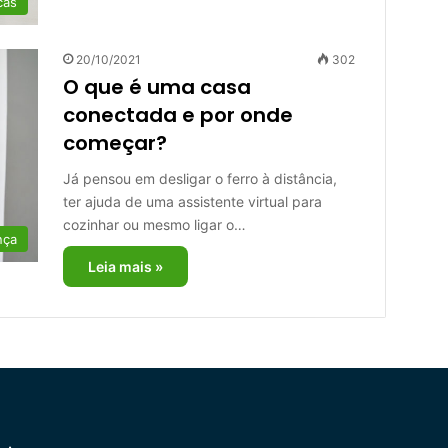
cas
20/10/2021
302
O que é uma casa
conectada e por onde
começar?
Já pensou em desligar o ferro à distância,
ter ajuda de uma assistente virtual para
cozinhar ou mesmo ligar o…
nça
Leia mais »