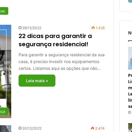
cas
28/12/2022
1.428
N
22 dicas para garantir a
segurança residencial!
Para garantir a segurança residencial da sua
casa, é preciso investir nos equipamentos
certos. Listamos aqui as opções que não…
P
Leia mais »
L
m
L
l
s
nça
20/12/2022
2.474