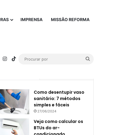
PRAS
IMPRENSA
MISSÃO REFORMA
rest
YouTube
Instagram
TikTok
Procurar
por
Popular
Recente
Como desentupir vaso
sanitário: 7 métodos
simples e fáceis
27/06/2024
Veja como calcular os
BTUs do ar-
condicionado