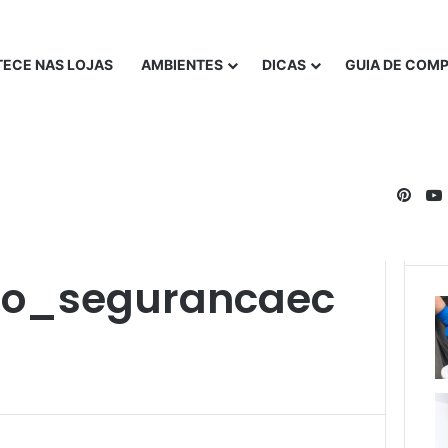
ECE NAS LOJAS
AMBIENTES
DICAS
GUIA DE COM
Pinte
acao
to_segurancaec