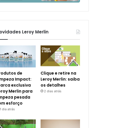
ovidades Leroy Merlin
rodutos de
Clique e retire na
impeza Impact:
Leroy Merlin: saiba
arca exclusiva
os detalhes
eroy Merlin para
2 dias atrás
impeza pesada
em esforço
1 dia atrás