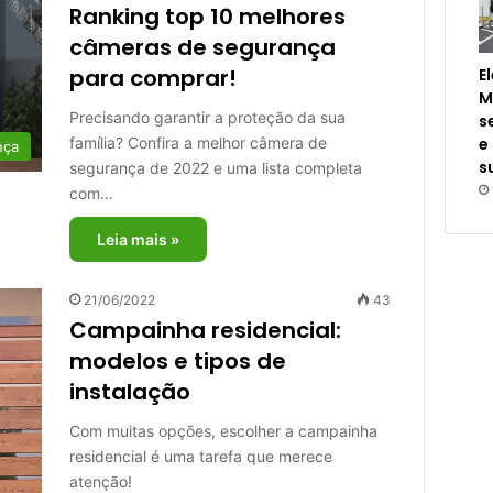
Ranking top 10 melhores
câmeras de segurança
para comprar!
E
M
Precisando garantir a proteção da sua
s
família? Confira a melhor câmera de
e
nça
s
segurança de 2022 e uma lista completa
com…
Leia mais »
21/06/2022
43
Campainha residencial:
modelos e tipos de
instalação
Com muitas opções, escolher a campainha
residencial é uma tarefa que merece
atenção!